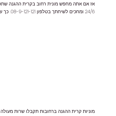
אז אם אתה מחפש מונית רחוב בקרית ההגנה שתספק
24/6 ומחכים לשיחתך בטלפון 08-9-121-121. כך שאל תתעכב ותתקשר עכשיו, כדי להבטיח לך את הנסיעה הטובה ביותר!
מוניות קרית ההגנה ברחובות תקבלו שרות מעולה אפ