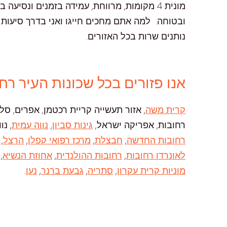
מונית 4 מקומות, מרווחת, עמידה בזמנים ונס
ובטוחה. למה אתם מחכים חייגו ואני בדרך סיעות לכל רחבי 
נותנים שרות בכל האזורים.
אנו פזורים בכל שכונות העיר רח
קרית משה
, אזור תעשייה קריית רכטמן, אפרים, סלע
רחובות, אפריקה ישראל,
גינות סביון
,
נווה עמית
, נ
רחובות החדשה
,
חבצלת
,
מרכז רפואי קפלן
,
הרצל
,
לאונרדו רחובות
,
רחובות ההולנדית
,
אחוזת הנשיא
,
מוניות קרית עקרון
,
סתריה
,
גבעת ברנר
,
נען
.