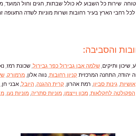
יעה בטוחה. שירות כל השבוע לא כולל שבתות, חגים וחול המועד, 
הארץ בעיר רחובות ושרות מוניות לשדה התעופה זמינות 24/6 למעט חגים ו
ובות והסביבה:
, שיכון ותיקים,
שלמה אבן גבירול כפר גבירול
, שכונת רמז, נ
ווה יהודה, התחנה המרכזית
קניון רחובות
, נווה אלון,
מרמורק
,
שע
אושיות
,
גינות סביון
, רמת אהרון,
קרית ההגנה
,
היובל
, אבני חן,
הפקולטה לחקלאות
,
מכון וייצמן
,
מוניות סתריה
,
מוניות נען
,
מו