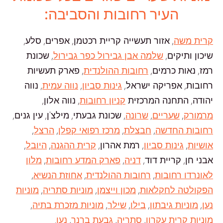
העיר רחובות והסביבה:
קרית משה
, אזור תעשייה קריית רכטמן, אפרים, סלע,
שיכון ותיקים,
שלמה אבן גבירול כפר גבירול
, שכונת
רמז, נאות כרמים,
רחובות ההולנדית
, פארק תעשיות
רחובות, אפריקה ישראל,
גינות סביון
,
נווה עמית
, נווה
יהודה, התחנה המרכזית
קניון רחובות
, נווה אלון,
מרמורק
,
שעריים
,
שרונה
, שכונת גבעתי, מילצ'ן, עין גנים,
רחובות החדשה
,
חבצלת
,
מרכז רפואי קפלן
,
הרצל
,
אושיות
,
גינות סביון
, רמת אהרון,
קרית ההגנה
,
היובל
,
אבני חן, קריית דוד,
דניה
,
פארק המדע רחובות
,
מלון
לאונרדו רחובות
,
רחובות ההולנדית
,
אחוזת הנשיא
,
הפקולטה לחקלאות
,
מכון וייצמן
,
מוניות סתריה
,
מוניות
נען
,
מוניות גיבתון
,
בילו
,
שילר
,
מוניות מזכרת בתיה
,
מוניות קרית עקרון
,
סתריה
,
גבעת ברנר
,
נען
.