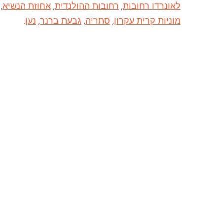
לאונרדו רחובות
,
רחובות ההולנדית
,
אחוזת הנשיא
,
מוניות קרית עקרון
,
סתריה
,
גבעת ברנר
,
נען
.